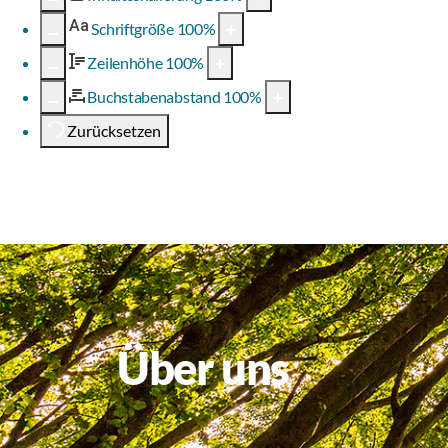
Aa
Schriftgröße
100
%
Zeilenhöhe
100
%
Buchstabenabstand
100
%
Zurücksetzen
Über uns