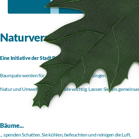
Naturversum - Baumpatensch
Eine Initiative der Stadt Bad Kissingen
Baumpate werden für ein naturnahes Bad Kissingen.
Natur und Umwelt sind für uns alle wichtig. Lassen Sie uns gemeins
Bäume...
... spenden Schatten. Sie kühlen, befeuchten und reinigen die Luft.