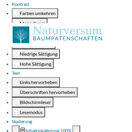
Kontrast
Farben umkehren
Monochrom
Dunkler Kontrast
Heller Kontrast
Niedrige Sättigung
Hohe Sättigung
Text
Links hervorheben
Überschriften hervorheben
Bildschirmleser
Lesemodus
Skalierung
Inhaltsskalierung
100
%