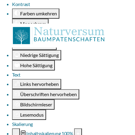
Kontrast
Farben umkehren
Monochrom
Dunkler Kontrast
Heller Kontrast
Niedrige Sättigung
Hohe Sättigung
Text
Links hervorheben
Überschriften hervorheben
Bildschirmleser
Lesemodus
Skalierung
Inhaltsskalierung
100
%