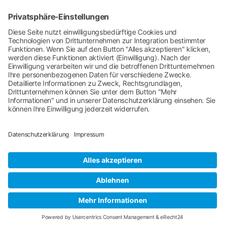
Erklärung zur Barrierefreiheit
Für ein naturnahes Bad
Kissingen.
Stadt Bad Kissingen
Rathausplatz 1
97688 Bad Kissingen
Umsetzung und Design
Wild Media GmbH