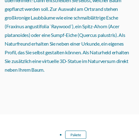
übernehmen? Dann entscheiden Sie selbst, welcher Baum
gepflanzt werden soll. Zur Auswahl am Ortsrand stehen
großkronige Laubbäume wie eine schmalblättrige Esche
(Fraxinus angustifolia `Raywood`), ein Spitz-Ahorn (Acer
platanoides) oder eine Sumpf-Eiche (Quercus palustris). Als
Naturfreund erhalten Sie neben einer Urkunde, ein eigenes
Profil, das Sie selbst gestalten können. Als Naturheld erhalten
Sie zusätzlich eine virtuelle 3D-Statue im Naturversum direkt
neben Ihrem Baum.
Pakete