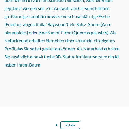
übernehmen? Dann entscheiden Sie selbst, welcher Baum
gepflanzt werden soll. Zur Auswahl am Ortsrand stehen
großkronige Laubbäume wie eine schmalblättrige Esche
(Fraxinus angustifolia `Raywood`), ein Spitz-Ahorn (Acer
platanoides) oder eine Sumpf-Eiche (Quercus palustris). Als
Naturfreund erhalten Sie neben einer Urkunde, ein eigenes
Profil, das Sie selbst gestalten können. Als Naturheld erhalten
Sie zusätzlich eine virtuelle 3D-Statue im Naturversum direkt
neben Ihrem Baum.
Pakete