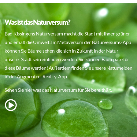
Was ist das Naturversum?
Bad Kissingens Naturversum macht die Stadt mit Ihnen grüner
und erhält die Umwelt. Im Metaversum der Naturversums-App
können Sie Bäume sehen, die sich in Zukunft in der Natur
unserer Stadt sein einfinden werden. Sie können Baumpate für
diese Bäume werden! Außerdem finden Sie unsere Naturhelden
in der Augmented-Reality-App.
Sehen Sie hier was das Naturversum für Sie bereithält.