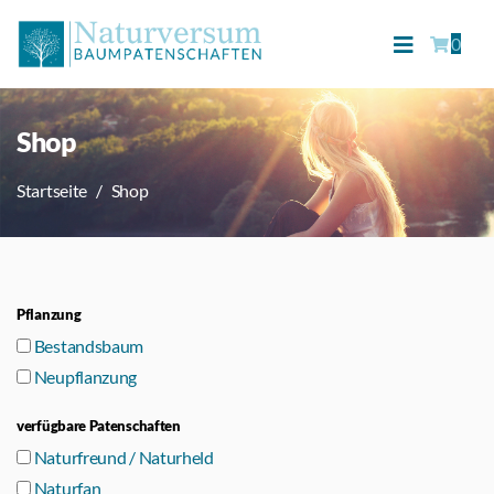
0
Shop
Startseite
Shop
Pflanzung
Bestandsbaum
Neupflanzung
verfügbare Patenschaften
Naturfreund / Naturheld
Naturfan