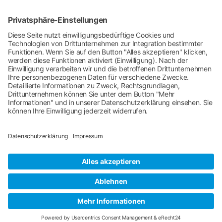
Erklärung zur Barrierefreiheit
Für ein naturnahes Bad
Kissingen.
Stadt Bad Kissingen
Rathausplatz 1
97688 Bad Kissingen
Umsetzung und Design
Wild Media GmbH