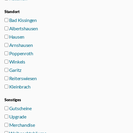
Standort
Bad Kissingen
Albertshausen
Hausen
Arnshausen
Poppenroth
Winkels
Garitz
Reiterswiesen
Kleinbrach
Sonstiges
Gutscheine
Upgrade
Merchandise