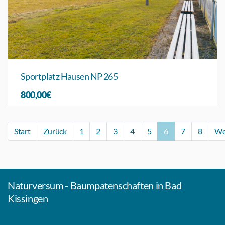
Sportplatz Hausen NP 265
800,00€
Start
Zurück
1
2
3
4
5
6
7
8
We
Naturversum - Baumpatenschaften in Bad
Kissingen