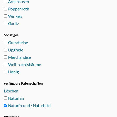
Arnshausen
Poppenroth
Winkels
Garitz
Sonstiges
Gutscheine
Upgrade
Merchandise
Weihnachtsbäume
Honig
verfügbare Patenschaften
Löschen
Naturfan
Naturfreund / Naturheld