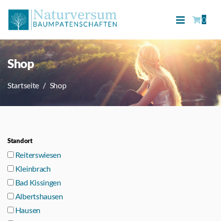
0
Shop
Startseite
Shop
Standort
Reiterswiesen
Kleinbrach
Bad Kissingen
Albertshausen
Hausen